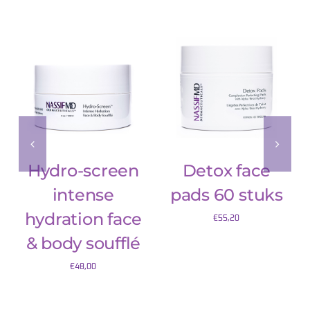
TOEVOEGEN AAN
TOEVOEGEN AAN
/
/
WINKELWAGEN
WINKELWAGEN
DETAILS
DETAILS
Hydro-screen
Detox face
intense
pads 60 stuks
hydration face
€
55,20
& body soufflé
€
48,00