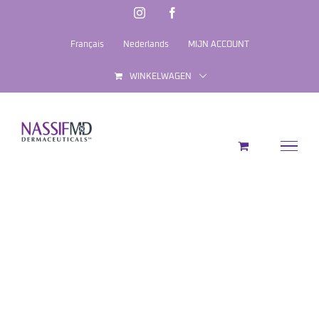
Ga
Instagram
Facebook
naar
Français
Nederlands
MIJN ACCOUNT
inhoud
WINKELWAGEN