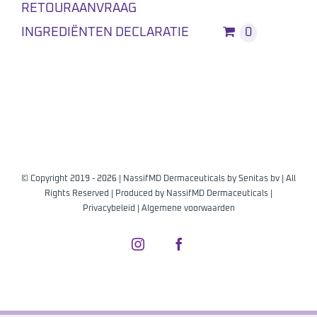
RETOURAANVRAAG
INGREDIËNTEN DECLARATIE
0
© Copyright 2019 -
2026 | NassifMD Dermaceuticals by
Senitas bv
| All
Rights Reserved | Produced by
NassifMD Dermaceuticals
|
Privacybeleid
|
Algemene voorwaarden
Instagram
Facebook