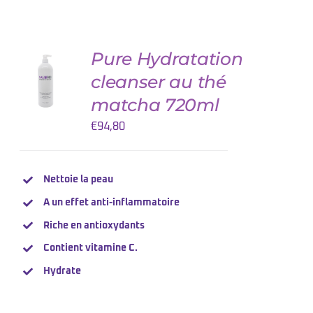
Pure Hydratation
AJOUTER
AU
cleanser au thé
PANIER
/
matcha 720ml
DETAILS
€
94,80
Nettoie la peau
A un effet anti-inflammatoire
Riche en antioxydants
Contient
vitamine
C.
Hydrate