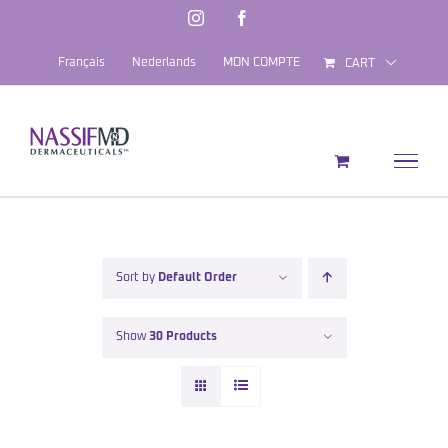
Skip
Instagram
Facebook
to
Français
Nederlands
MON COMPTE
CART
content
Sort by
Default Order
Show
30 Products