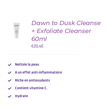
Dawn to Dusk Cleanse
AJOUTER
AU
+ Exfoliate Cleanser
PANIER
/
60ml
DETAILS
€
20,40
Nettoie la peau
A un effet anti-inflammatoire
Riche en antioxydants
Contient
vitamine
C.
Hydrate