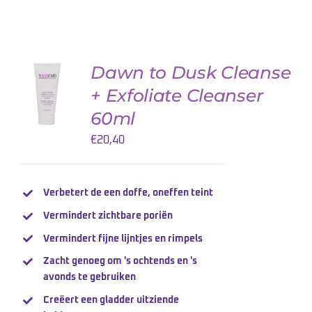
Dawn to Dusk Cleanse
AJOUTER
AU
+ Exfoliate Cleanser
PANIER
/
60ml
DETAILS
€
20,40
Verbetert de een doffe, oneffen teint
Vermindert zichtbare poriën
Vermindert fijne lijntjes en rimpels
Zacht genoeg om 's ochtends en 's
avonds te gebruiken
Creëert een gladder uitziende