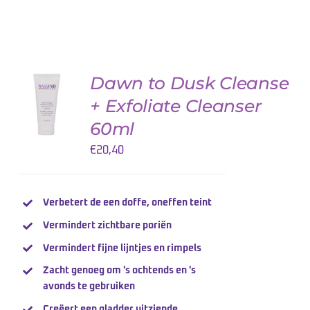
Dawn to Dusk Cleanse
AJOUTER
AU
+ Exfoliate Cleanser
PANIER
/
60ml
DETAILS
€
20,40
Verbetert de een doffe, oneffen teint
Vermindert zichtbare poriën
Vermindert fijne lijntjes en rimpels
Zacht genoeg om 's ochtends en 's
avonds te gebruiken
Creëert een gladder uitziende