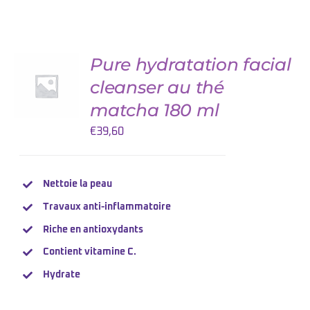
Pure hydratation facial
AJOUTER
AU
cleanser au thé
PANIER
/
matcha 180 ml
DETAILS
€
39,60
Nettoie la peau
Travaux
anti-inflammatoire
Riche en antioxydants
Contient
vitamine
C.
Hydrate