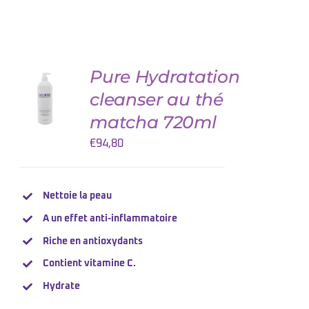
Pure Hydratation
AJOUTER
AU
cleanser au thé
PANIER
/
matcha 720ml
DETAILS
€
94,80
Nettoie la peau
A un effet anti-inflammatoire
Riche en antioxydants
Contient
vitamine
C.
Hydrate