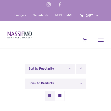
Skip
Instagram
Facebook
to
Français
Nederlands
MON COMPTE
CART
content
Sort by
Popularity
Show
60 Products