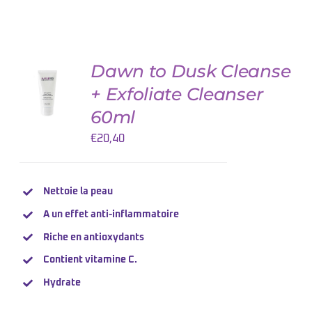
Dawn to Dusk Cleanse
AJOUTER
AU
+ Exfoliate Cleanser
PANIER
/
60ml
DETAILS
€
20,40
Nettoie la peau
A un effet anti-inflammatoire
Riche en antioxydants
Contient
vitamine
C.
Hydrate