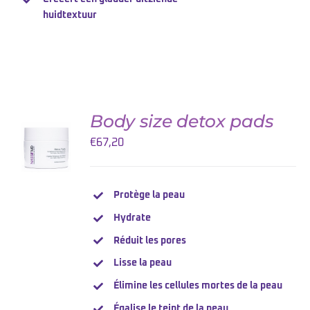
huidtextuur
Body size detox pads
AJOUTER
AU
€
67,20
PANIER
/
DETAILS
Protège la peau
Hydrate
Réduit les pores
Lisse la peau
Élimine les cellules mortes de la peau
Égalise le teint de la peau