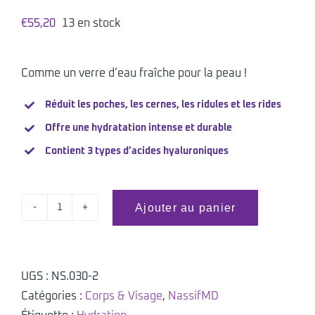
€
55,20
13 en stock
Comme un verre d’eau fraîche pour la peau !
Réduit
les poches, les cernes, les ridules et les rides
Offre une hydratation intense et durable
Contient 3 types d’acides hyaluroniques
Ajouter au panier
quantité
de
3HA
instant
UGS :
NS.030-2
hydrating
Catégories :
Corps & Visage
,
NassifMD
facial