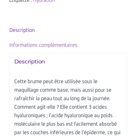
Étiquette :
Hydration
mist
120ml
Description
Informations complémentaires
Description
Cette brume peut être utilisée sous le
maquillage comme base, mais aussi pour se
rafraîchir la peau tout au long de la journée.
Comment agit-elle ? Elle contient 3 acides
hyaluroniques ; l’acide hyaluronique au poids
moléculaire le plus bas est facilement absorbé
par les couches inférieures de l’épiderme, ce qui