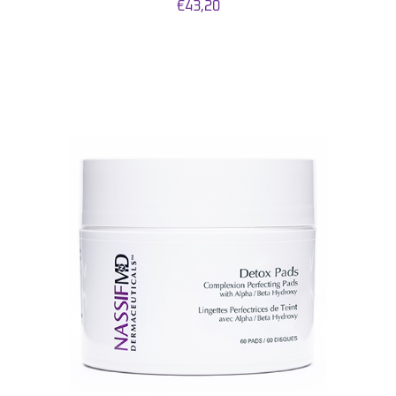
€
43,20
AJOUTER AU PANIER
/
DETAILS