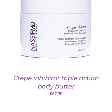
AJOUTER AU PANIER
/
DETAILS
Crepe inhibitor triple action
body butter
€
67,20