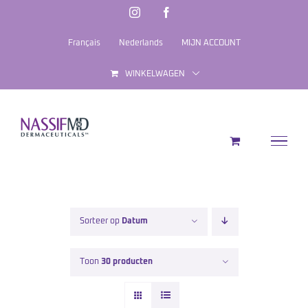
Ga
Instagram
Facebook
naar
Français
Nederlands
MIJN ACCOUNT
inhoud
WINKELWAGEN
Sorteer op
Datum
Toon
30 producten