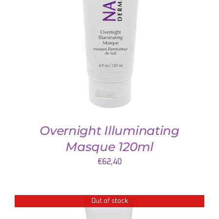
TOEVOEGEN AAN WINKELWAGEN
/
DETAILS
Overnight Illuminating
Masque 120ml
€
62,40
Out of stock