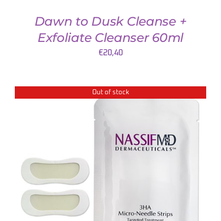
Dawn to Dusk Cleanse +
Exfoliate Cleanser 60ml
€
20,40
Out of stock
DETAILS