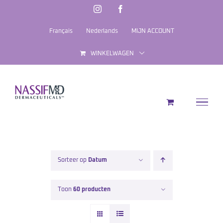
Ga
Instagram
Facebook
naar
Français
Nederlands
MIJN ACCOUNT
inhoud
WINKELWAGEN
Sorteer op
Datum
Toon
60 producten