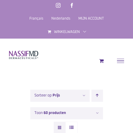
Ga
Instagram
Facebook
naar
Français
Nederlands
MIJN ACCOUNT
inhoud
WINKELWAGEN
Sorteer op
Prijs
Toon
60 producten