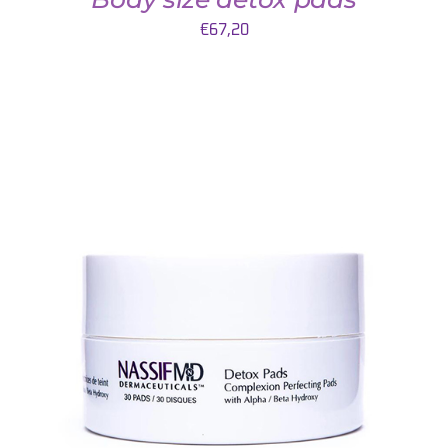
€
67,20
AJOUTER AU PANIER
/
DETAILS