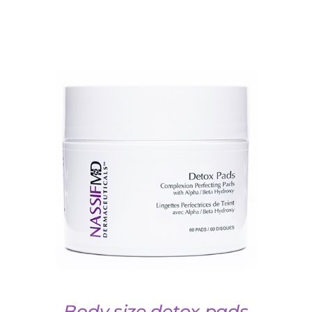
AJOUTER AU PANIER
/
DETAILS
Body size detox pads