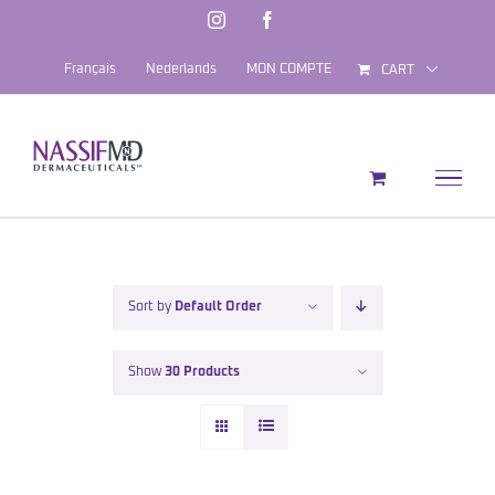
Skip
Instagram
Facebook
to
Français
Nederlands
MON COMPTE
CART
content
Sort by
Default Order
Show
30 Products