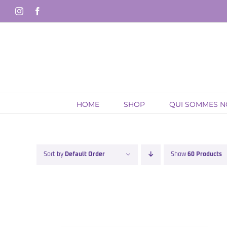
Skip
Instagram
Facebook
to
content
HOME
SHOP
QUI SOMMES 
Sort by
Default Order
Show
60 Products