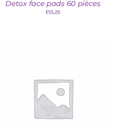
Detox face pads 60 pièces
€
55,20
AJOUTER AU PANIER
/
QUICK VIEW