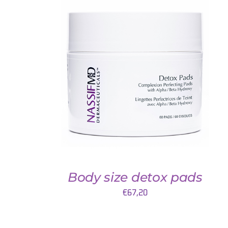
AJOUTER AU PANIER
/
QUICK VIEW
Body size detox pads
€
67,20