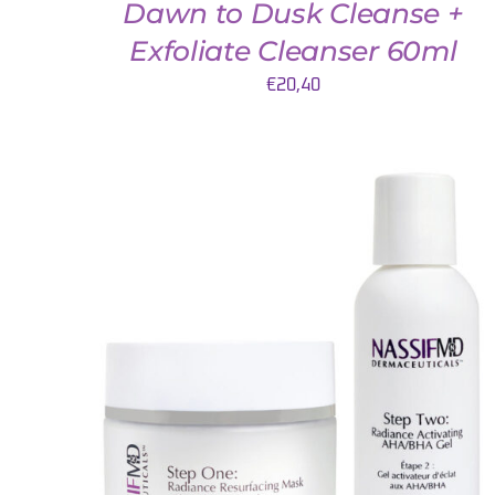
Dawn to Dusk Cleanse +
Exfoliate Cleanser 60ml
€
20,40
QUICK VIEW