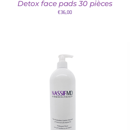
Detox face pads 30 pièces
€
36,00
AJOUTER AU PANIER
/
QUICK VIEW