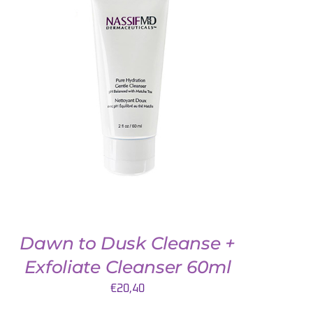
AJOUTER AU PANIER
/
QUICK VIEW
Dawn to Dusk Cleanse +
Exfoliate Cleanser 60ml
€
20,40