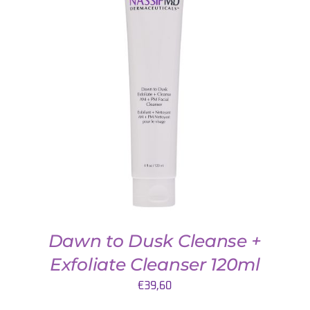
QUICK VIEW
Dawn to Dusk Cleanse +
Exfoliate Cleanser 120ml
€
39,60