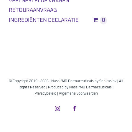
VEELGESTELDE VRAGEN
RETOURAANVRAAG
INGREDIËNTEN DECLARATIE
0
© Copyright 2019 -
2026 | NassifMD Dermaceuticals by
Senitas bv
| All
Rights Reserved | Produced by
NassifMD Dermaceuticals
|
Privacybeleid
|
Algemene voorwaarden
Instagram
Facebook