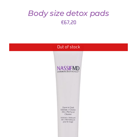
Body size detox pads
€
67,20
Out of stock
DETAILS