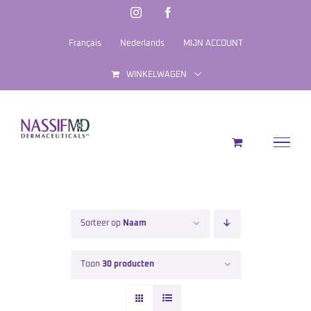
Ga
Instagram
Facebook
naar
Français
Nederlands
MIJN ACCOUNT
inhoud
WINKELWAGEN
Sorteer op
Naam
Toon
30 producten