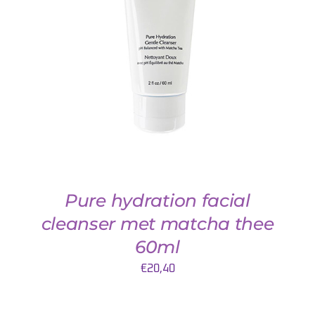
TOEVOEGEN AAN WINKELWAGEN
/
DETAILS
Pure hydration facial
cleanser met matcha thee
60ml
€
20,40