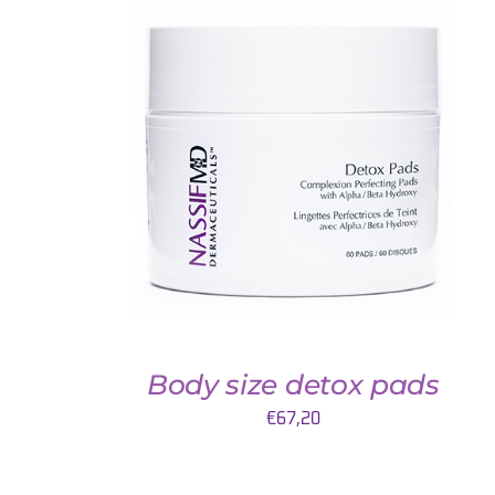
TOEVOEGEN AAN WINKELWAGEN
/
DETAILS
Body size detox pads
€
67,20