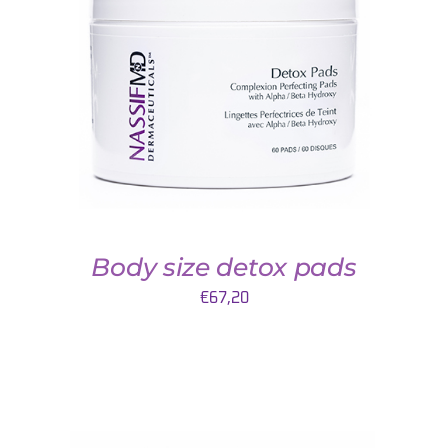
TOEVOEGEN AAN WINKELWAGEN
/
DETAILS
Body size detox pads
€
67,20