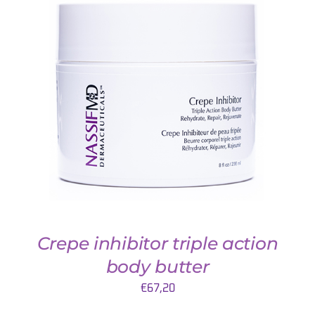
TOEVOEGEN AAN WINKELWAGEN
/
DETAILS
Crepe inhibitor triple action
body butter
€
67,20