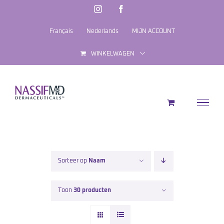
Ga
Instagram
Facebook
naar
Français
Nederlands
MIJN ACCOUNT
inhoud
WINKELWAGEN
Sorteer op
Naam
Toon
30 producten