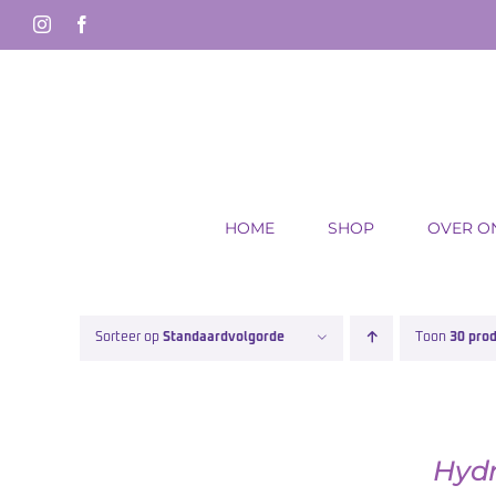
Ga
Instagram
Facebook
naar
inhoud
HOME
SHOP
OVER O
Sorteer op
Standaardvolgorde
Toon
30 pro
Hydr