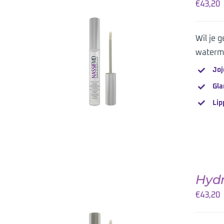
€
43,20
Wil je 
TOEVOEGEN AAN WINKELWAGEN
waterme
/
DETAILS
Joj
Gla
Lip
Hydr
€
43,20