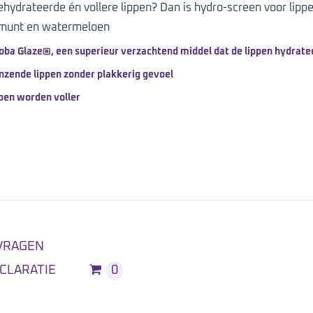
gehydrateerde én vollere lippen? Dan is hydro-screen voor lipp
/munt en watermeloen
oba Glaze®, een superieur verzachtend middel dat de lippen hydratee
nzende lippen zonder plakkerig gevoel
pen worden voller
VRAGEN
CLARATIE
0