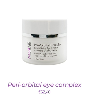
TOEVOEGEN AAN WINKELWAGEN
/
DETAILS
Peri-orbital eye complex
€
62,40