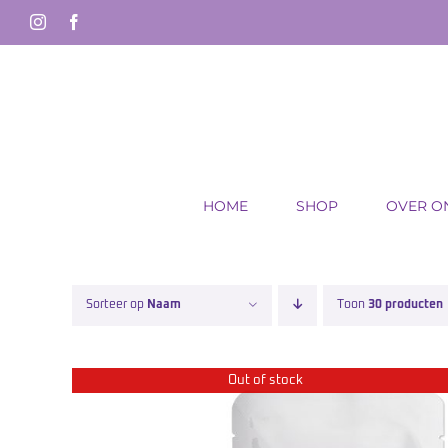
Ga
Instagram
Facebook
naar
inhoud
HOME
SHOP
OVER O
Sorteer op
Naam
Toon
30 producten
Out of stock