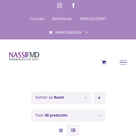
Ga
Instagram
Facebook
naar
Français
Nederlands
MIJN ACCOUNT
inhoud
WINKELWAGEN
Sorteer op
Naam
Toon
30 producten