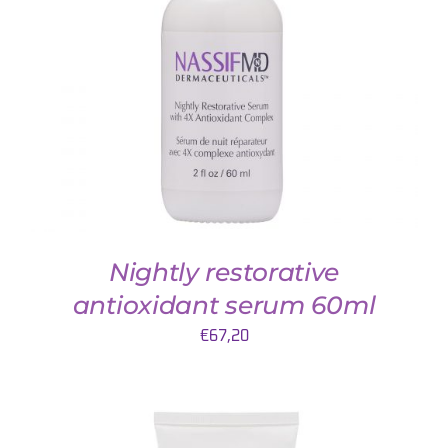
TOEVOEGEN AAN WINKELWAGEN
/
DETAILS
Nightly restorative
antioxidant serum 60ml
€
67,20