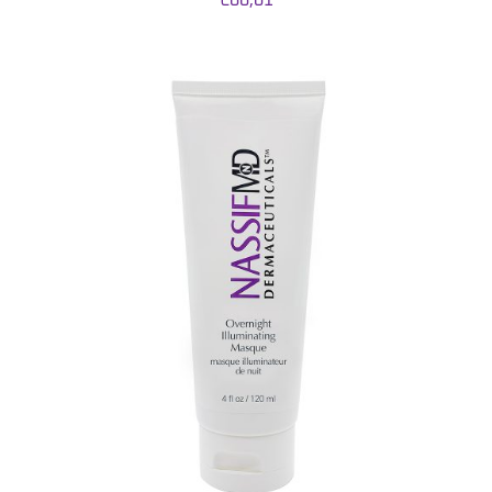
€
66,01
TOEVOEGEN AAN WINKELWAGEN
/
DETAILS