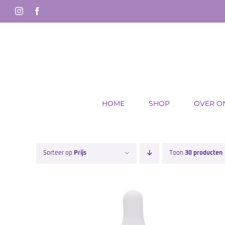
Ga
Instagram
Facebook
naar
inhoud
HOME
SHOP
OVER O
Sorteer op
Prijs
Toon
30 producten