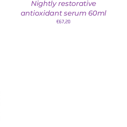
Nightly restorative
antioxidant serum 60ml
€
67,20