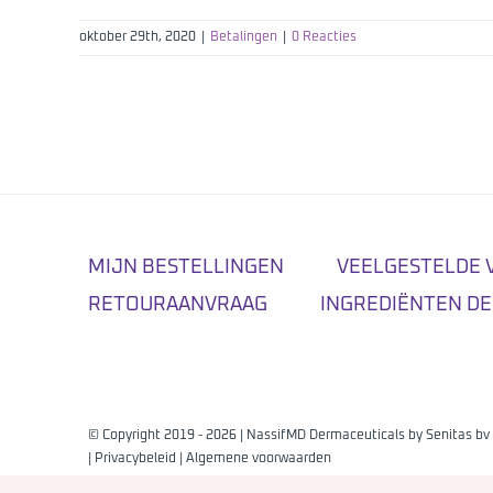
oktober 29th, 2020
|
Betalingen
|
0 Reacties
MIJN BESTELLINGEN
VEELGESTELDE 
RETOURAANVRAAG
INGREDIËNTEN DE
© Copyright 2019 -
2026 | NassifMD Dermaceuticals by
Senitas bv
|
Privacybeleid
|
Algemene voorwaarden