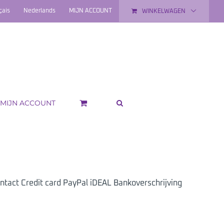
çais
Nederlands
MIJN ACCOUNT
WINKELWAGEN
MIJN ACCOUNT
tact Credit card PayPal iDEAL Bankoverschrijving