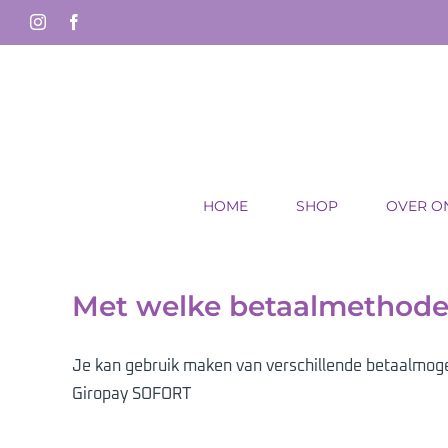
Ga
Instagram
Facebook
naar
inhoud
HOME
SHOP
OVER O
Met welke betaalmethodes
Je kan gebruik maken van verschillende betaalmoge
Giropay SOFORT