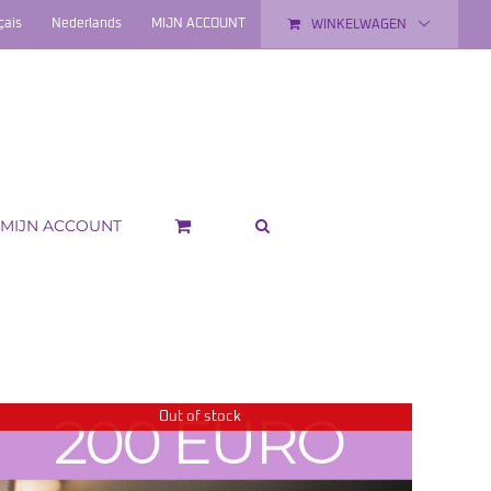
çais
Nederlands
MIJN ACCOUNT
WINKELWAGEN
MIJN ACCOUNT
Out of stock