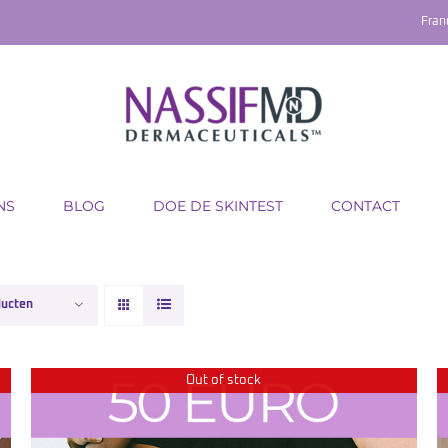
Fran
NS
BLOG
DOE DE SKINTEST
CONTACT
ducten
Out of stock