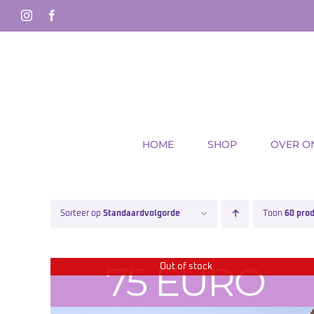
Ga
Instagram
Facebook
naar
inhoud
HOME
SHOP
OVER O
Sorteer op
Standaardvolgorde
Toon
60 pro
Out of stock