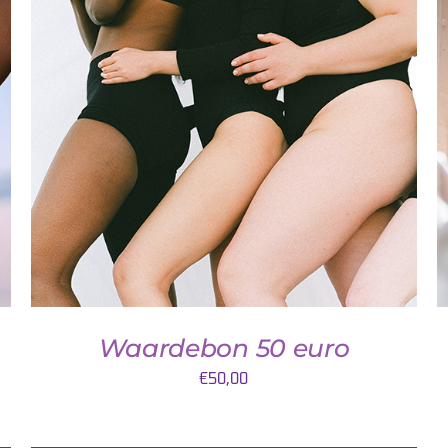
DETAILS
Waardebon 50 euro
€
50,00